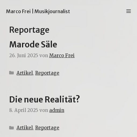
Zum
Inhalt
M
Marco Frei | Musikjournalist
springen
Reportage
Marode Säle
26. Juni 2025
von
Marco Frei
Kategorien
Artikel
,
Reportage
Die neue Realität?
8. April 2025
von
admin
Kategorien
Artikel
,
Reportage