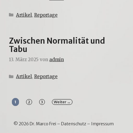
Kategorien
Artikel
,
Reportage
Zwischen Normalität und
Tabu
13. März 2025
von
admin
Kategorien
Artikel
,
Reportage
Seite
Seite
Seite
1
2
3
Weiter
→
© 2026 Dr. Marco Frei –
Datenschutz
–
Impressum