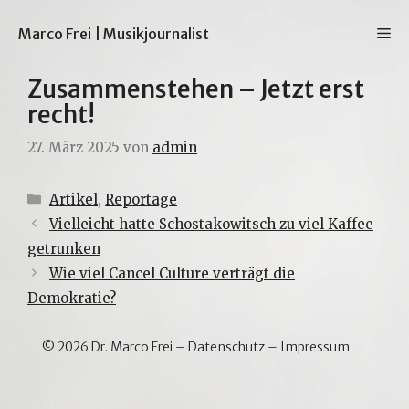
Zum
Inhalt
M
Marco Frei | Musikjournalist
springen
Zusammenstehen – Jetzt erst
recht!
27. März 2025
von
admin
Kategorien
Artikel
,
Reportage
Vielleicht hatte Schostakowitsch zu viel Kaffee
getrunken
Wie viel Cancel Culture verträgt die
Demokratie?
© 2026 Dr. Marco Frei –
Datenschutz
–
Impressum