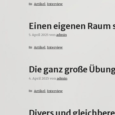
Kategorien
Artikel
,
Interview
Einen eigenen Raum 
5. April 2025
von
admin
Kategorien
Artikel
,
Interview
Die ganz große Übung 
4. April 2025
von
admin
Kategorien
Artikel
,
Interview
Divers und gleichbere