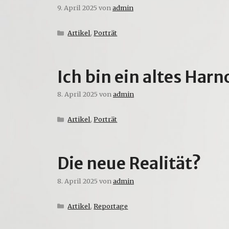
9. April 2025
von
admin
Kategorien
Artikel
,
Porträt
Ich bin ein altes Ha
8. April 2025
von
admin
Kategorien
Artikel
,
Porträt
Die neue Realität?
8. April 2025
von
admin
Kategorien
Artikel
,
Reportage