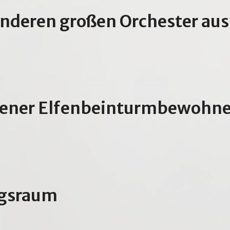
anderen großen Orchester a
nnener Elfenbeinturmbewohne
ngsraum