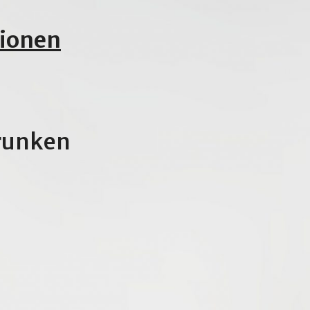
tionen
trunken