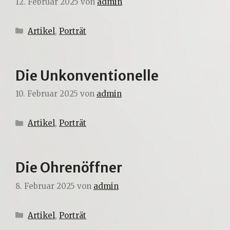
12. Februar 2025
von
admin
Kategorien
Artikel
,
Porträt
Die Unkonventionelle
10. Februar 2025
von
admin
Kategorien
Artikel
,
Porträt
Die Ohrenöffner
8. Februar 2025
von
admin
Kategorien
Artikel
,
Porträt