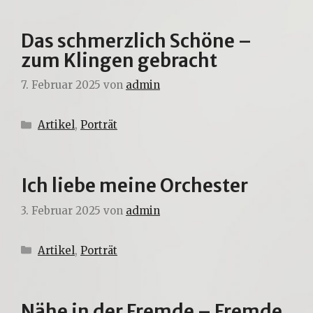
Das schmerzlich Schöne –
zum Klingen gebracht
7. Februar 2025
von
admin
Kategorien
Artikel
,
Porträt
Ich liebe meine Orchester
3. Februar 2025
von
admin
Kategorien
Artikel
,
Porträt
Nähe in der Fremde – Fremde