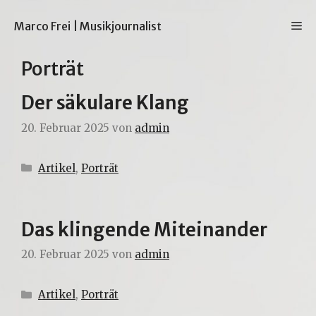
Zum
Inhalt
M
Marco Frei | Musikjournalist
springen
Porträt
Der säkulare Klang
20. Februar 2025
von
admin
Kategorien
Artikel
,
Porträt
Das klingende Miteinander
20. Februar 2025
von
admin
Kategorien
Artikel
,
Porträt