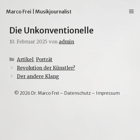
Zum
Inhalt
M
Marco Frei | Musikjournalist
springen
Die Unkonventionelle
10. Februar 2025
von
admin
Kategorien
Artikel
,
Porträt
Revolution der Künstler?
Der andere Klang
© 2026 Dr. Marco Frei –
Datenschutz
–
Impressum