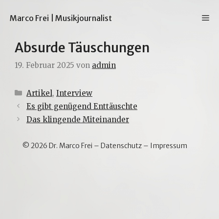
Zum
Inhalt
M
Marco Frei | Musikjournalist
springen
Absurde Täuschungen
19. Februar 2025
von
admin
Kategorien
Artikel
,
Interview
Es gibt genügend Enttäuschte
Das klingende Miteinander
© 2026 Dr. Marco Frei –
Datenschutz
–
Impressum