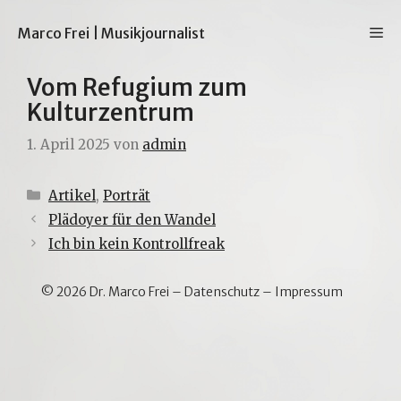
Zum
Inhalt
M
Marco Frei | Musikjournalist
springen
Vom Refugium zum
Kulturzentrum
1. April 2025
von
admin
Kategorien
Artikel
,
Porträt
Plädoyer für den Wandel
Ich bin kein Kontrollfreak
© 2026 Dr. Marco Frei –
Datenschutz
–
Impressum