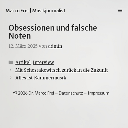
Zum
Inhalt
M
Marco Frei | Musikjournalist
springen
Obsessionen und falsche
Noten
12. März 2025
von
admin
Kategorien
Artikel
,
Interview
Mit Schostakowitsch zurück in die Zukunft
Alles ist Kammermusik
© 2026 Dr. Marco Frei –
Datenschutz
–
Impressum