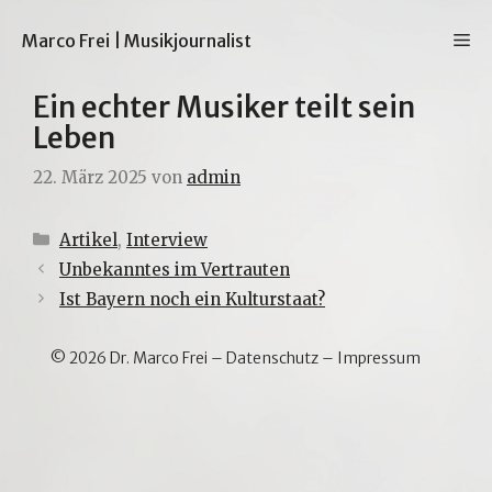
Zum
Inhalt
M
Marco Frei | Musikjournalist
springen
Ein echter Musiker teilt sein
Leben
22. März 2025
von
admin
Kategorien
Artikel
,
Interview
Unbekanntes im Vertrauten
Ist Bayern noch ein Kulturstaat?
© 2026 Dr. Marco Frei –
Datenschutz
–
Impressum