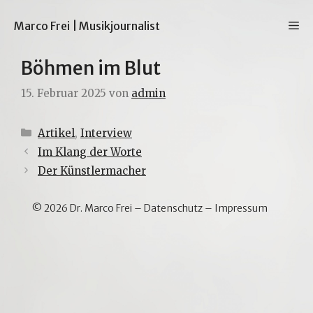
Zum
Inhalt
M
Marco Frei | Musikjournalist
springen
Böhmen im Blut
15. Februar 2025
von
admin
Kategorien
Artikel
,
Interview
Im Klang der Worte
Der Künstlermacher
© 2026 Dr. Marco Frei –
Datenschutz
–
Impressum