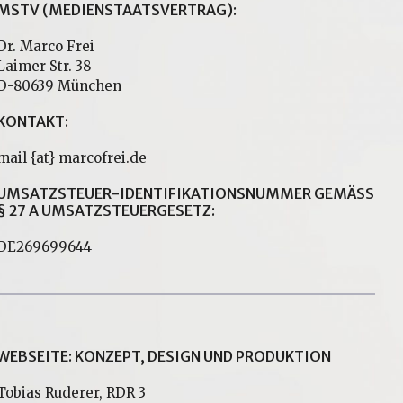
MSTV (MEDIENSTAATSVERTRAG):
Dr. Marco Frei
Laimer Str. 38
D-80639 München
KONTAKT:
mail {at} marcofrei.de
UMSATZSTEUER-IDENTIFIKATIONSNUMMER GEMÄSS §
27 A UMSATZSTEUERGESETZ:
DE269699644
WEBSEITE: KONZEPT, DESIGN UND PRODUKTION
Tobias Ruderer,
RDR 3